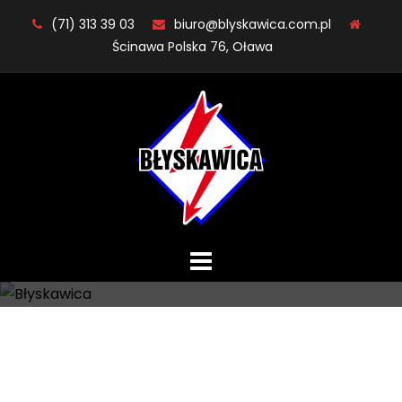
Skip
(71) 313 39 03
biuro@blyskawica.com.pl
to
Ścinawa Polska 76, Oława
content