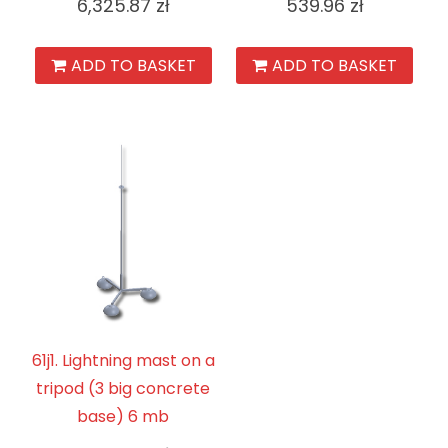
6,325.87
zł
539.96
zł
ADD TO BASKET
ADD TO BASKET
61j1. Lightning mast on a
tripod (3 big concrete
base) 6 mb