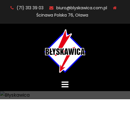
Skip
(71) 313 39 03
biuro@blyskawica.com.pl
to
Ścinawa Polska 76, Oława
content