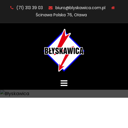
Skip
(71) 313 39 03
biuro@blyskawica.com.pl
to
Ścinawa Polska 76, Oława
content