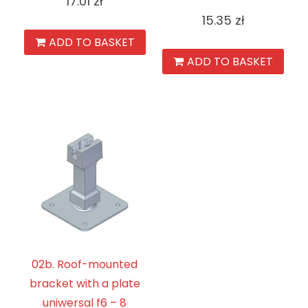
17.01
zł
15.35
zł
ADD TO BASKET
ADD TO BASKET
02b. Roof-mounted
bracket with a plate
uniwersal f6 – 8