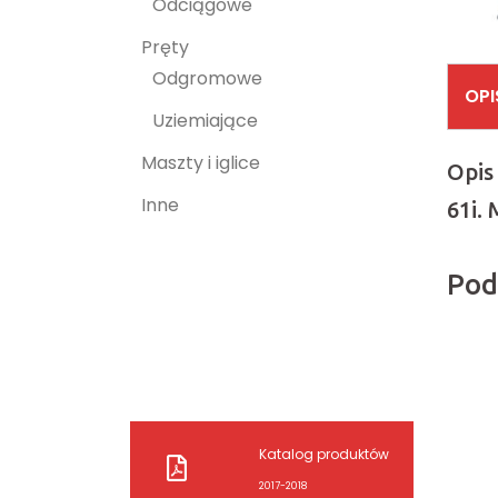
Odciągowe
Pręty
Odgromowe
OPI
Uziemiające
Maszty i iglice
Opis
Inne
61i.
Pod
Katalog produktów
2017-2018