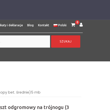
0
ikaty i deklaracje
Blog
Kontakt
Polski
topy bet. średnie)5 mb
aszt odgromowy na trójnogu (3