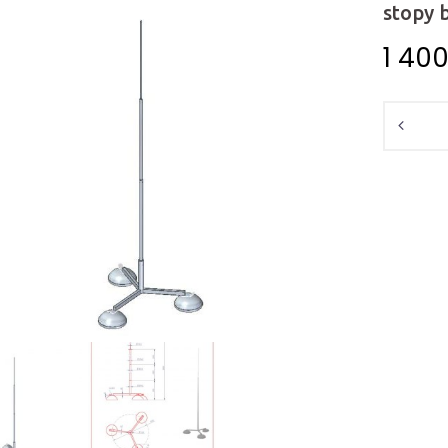
stopy 
1 40
Ilość