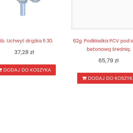
b. Uchwyt drążka fi 30.
62g. Podkładka PCV pod 
betonową średnią.
37,28
zł
65,79
zł
DODAJ DO KOSZYKA
DODAJ DO KOSZYK