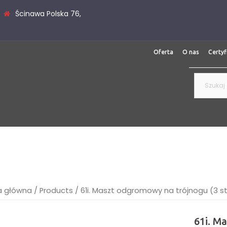
Ścinawa Polska 76,
Oferta
O nas
Certyf
Szukaj:
a główna
/
Products
/
61i. Maszt odgromowy na trójnogu (3 s
61i. M