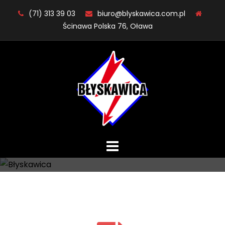
Skip
(71) 313 39 03
biuro@blyskawica.com.pl
to
Ścinawa Polska 76, Oława
content