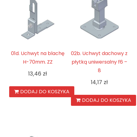
01d. Uchwyt na blachę
02b. Uchwyt dachowy z
H-70mm. ZZ
płytką uniwersalny f6 –
8
13,46
zł
14,17
zł
DODAJ DO KOSZYKA
DODAJ DO KOSZYKA