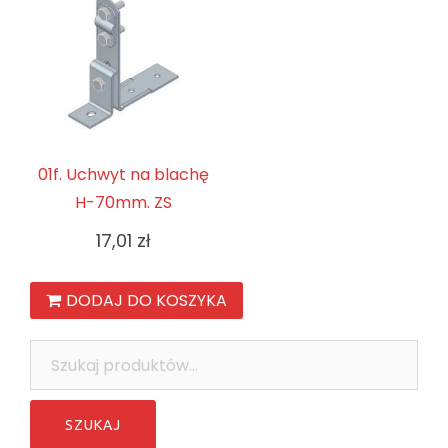
01f. Uchwyt na blachę
H-70mm. ZS
17,01
zł
DODAJ DO KOSZYKA
Szukaj: