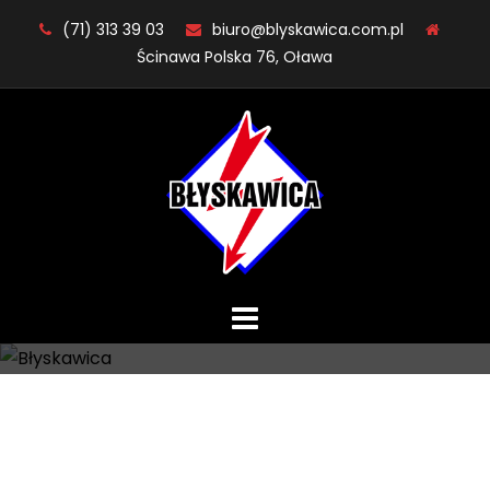
Skip
(71) 313 39 03
biuro@blyskawica.com.pl
to
Ścinawa Polska 76, Oława
content