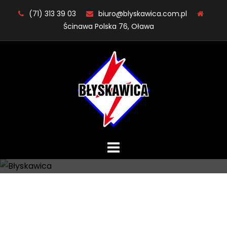
Skip
(71) 313 39 03
biuro@blyskawica.com.pl
to
Ścinawa Polska 76, Oława
content