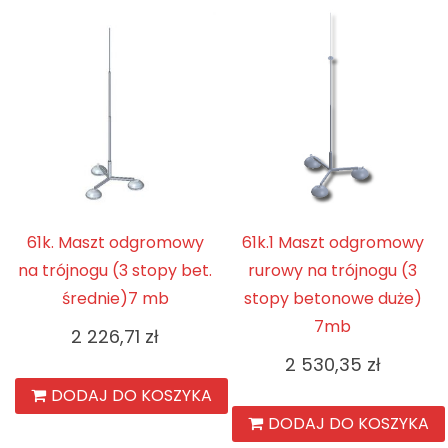
61k. Maszt odgromowy
61k.1 Maszt odgromowy
na trójnogu (3 stopy bet.
rurowy na trójnogu (3
średnie)7 mb
stopy betonowe duże)
7mb
2 226,71
zł
2 530,35
zł
DODAJ DO KOSZYKA
DODAJ DO KOSZYKA