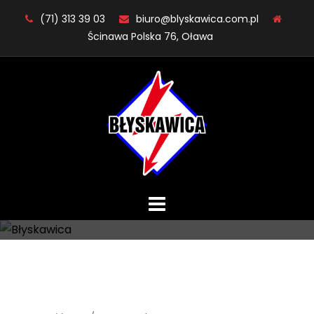
Skip
(71) 313 39 03
biuro@blyskawica.com.pl
to
Ścinawa Polska 76, Oława
content