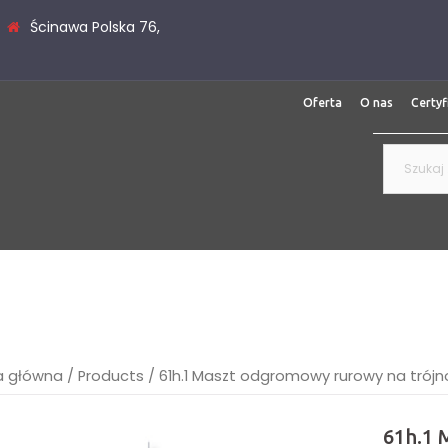
Ścinawa Polska 76,
Oferta
O nas
Certyf
Szukaj:
a główna
/
Products
/
61h.1 Maszt odgromowy rurowy na tró
61h.1 