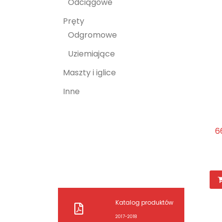
Odciągowe
Pręty
Odgromowe
Uziemiające
Maszty i iglice
Inne
6
Katalog produktów
2017-2018