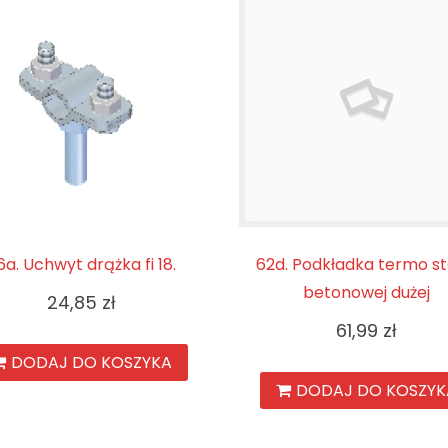
6a. Uchwyt drążka fi 18.
62d. Podkładka termo s
betonowej dużej
24,85
zł
61,99
zł
DODAJ DO KOSZYKA
DODAJ DO KOSZYK