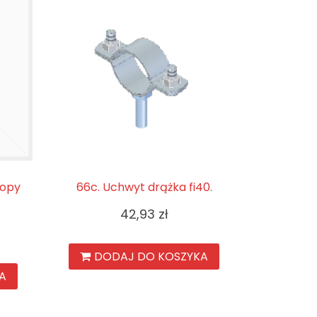
topy
66c. Uchwyt drążka fi40.
42,93
zł
DODAJ DO KOSZYKA
A