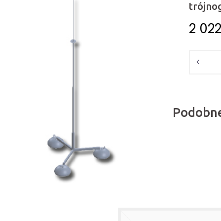
trójno
2 02
Ilość
Podobne