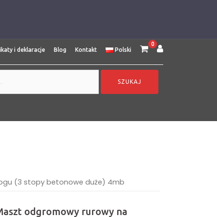
0
ikaty i deklaracje
Blog
Kontakt
Polski
jnogu (3 stopy betonowe duże) 4mb
Maszt odgromowy rurowy na