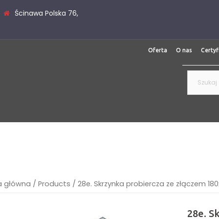
Ścinawa Polska 76,
Oferta
O nas
Certyf
Szukaj:
a główna
/
Products
/
28e. Skrzynka probiercza ze złączem 18
28e. S