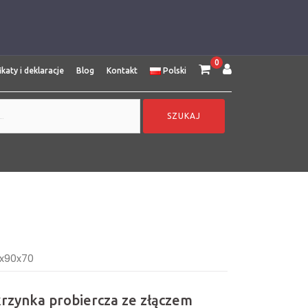
0
ikaty i deklaracje
Blog
Kontakt
Polski
0x90x70
krzynka probiercza ze złączem