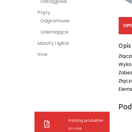
Odciągowe
Pręty
Odgromowe
OPI
Uziemiające
Maszty i iglice
Opis
Inne
Złącz
Wykon
Zabez
Złącz
Eleme
Pod
Katalog produktów
2017-2018