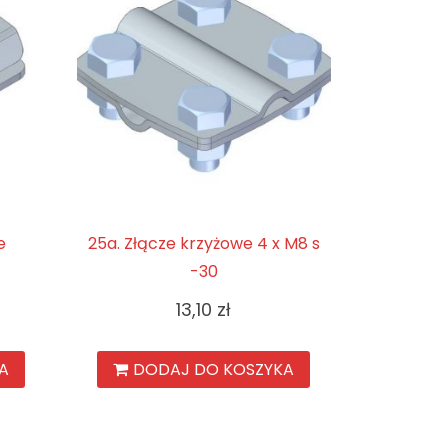
e
25a. Złącze krzyżowe 4 x M8 s
-30
13,10
zł
A
DODAJ DO KOSZYKA