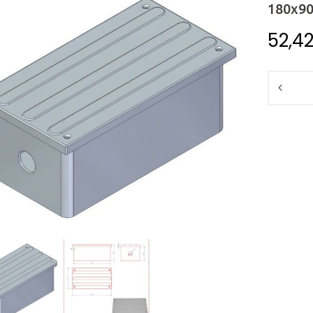
180x9
52,4
Ilość