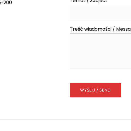
Temat / Subject
55-200
Treść wiadomości / Mess