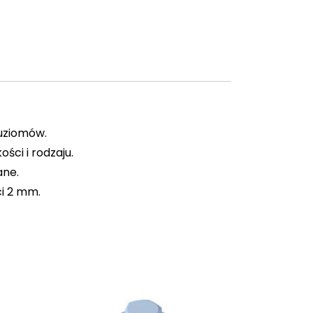
 uziomów.
ści i rodzaju.
ane.
ci 2 mm.