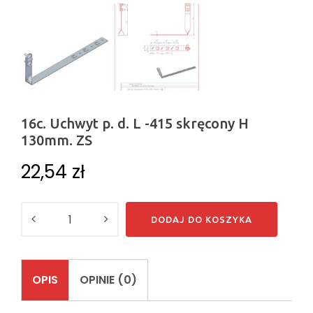
16c. Uchwyt p. d. L -415 skręcony H
130mm. ZS
22,54
zł
Ilość
DODAJ DO KOSZYKA
OPIS
OPINIE (0)