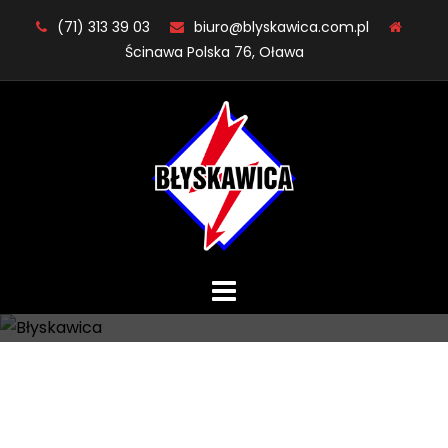
Skip
(71) 313 39 03
biuro@blyskawica.com.pl
to
Ścinawa Polska 76, Oława
content