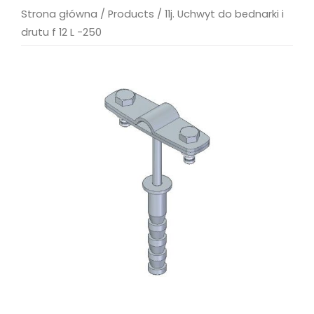
Strona główna
/
Products
/
11j. Uchwyt do bednarki i
drutu f 12 L -250