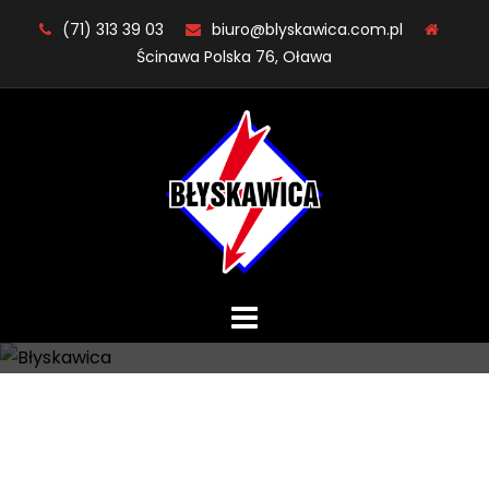
Skip
(71) 313 39 03
biuro@blyskawica.com.pl
to
Ścinawa Polska 76, Oława
content