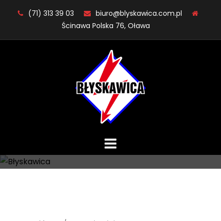
Skip
(71) 313 39 03
biuro@blyskawica.com.pl
to
Ścinawa Polska 76, Oława
content