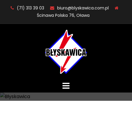
Skip
(71) 313 39 03
biuro@blyskawica.com.pl
to
Ścinawa Polska 76, Oława
content