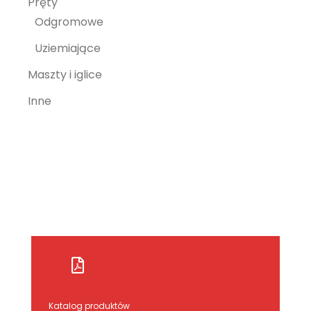
Pręty
Odgromowe
Uziemiające
Maszty i iglice
Inne
Katalog produktów