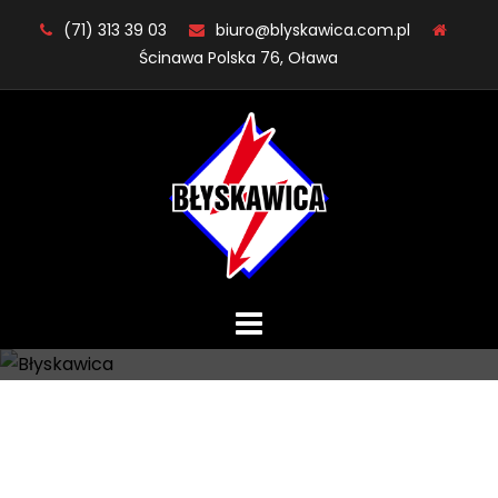
Skip
(71) 313 39 03
biuro@blyskawica.com.pl
to
Ścinawa Polska 76, Oława
content