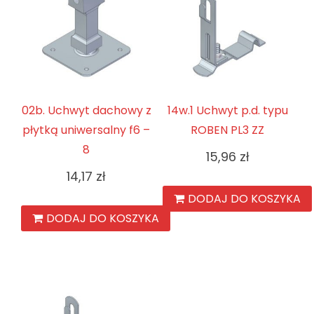
02b. Uchwyt dachowy z
14w.1 Uchwyt p.d. typu
płytką uniwersalny f6 –
ROBEN PL3 ZZ
8
15,96
zł
14,17
zł
DODAJ DO KOSZYKA
DODAJ DO KOSZYKA