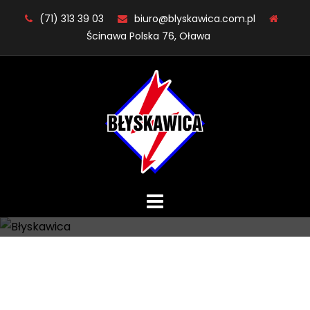
Skip
(71) 313 39 03
biuro@blyskawica.com.pl
to
Ścinawa Polska 76, Oława
content