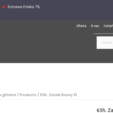
Ścinawa Polska 76,
Oferta
O nas
Certyf
Szukaj:
a główna
/
Products
/
63h. Zacisk linowy 10
63h. Za