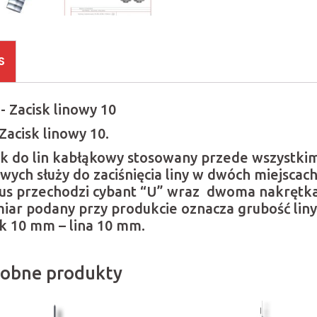
S
- Zacisk linowy 10
Zacisk linowy 10.
sk do lin kabłąkowy stosowany przede wszystkim
owych służy do zaciśnięcia liny w dwóch miejscach
us przechodzi cybant “U” wraz dwoma nakrętkami
iar podany przy produkcie oznacza grubość liny 
sk 10 mm – lina 10 mm.
obne produkty