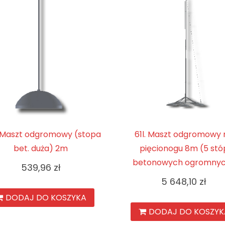
. Maszt odgromowy (stopa
61l. Maszt odgromowy 
bet. duża) 2m
pięcionogu 8m (5 stó
betonowych ogromny
539,96
zł
5 648,10
zł
DODAJ DO KOSZYKA
DODAJ DO KOSZYK