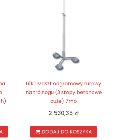
na
61k.1 Maszt odgromowy rurowy
p
na trójnogu (3 stopy betonowe
ch)
duże) 7mb
2 530,35
zł
A
DODAJ DO KOSZYKA