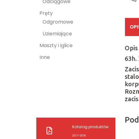
Odciągowe
Pręty
Odgromowe
OPI
Uziemiające
Maszty i iglice
Opis 
Inne
63h. 
Zaci
stal
korp
Rozm
zaci
Pod
Katalog produktów
2017-2018