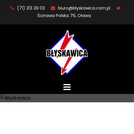
Skip
(71) 313 39 03
biuro@blyskawica.com.pl
to
Ścinawa Polska 76, Oława
content