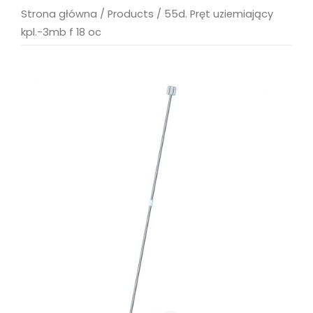
Strona główna
/
Products
/
55d. Pręt uziemiający
kpl.-3mb f 18 oc