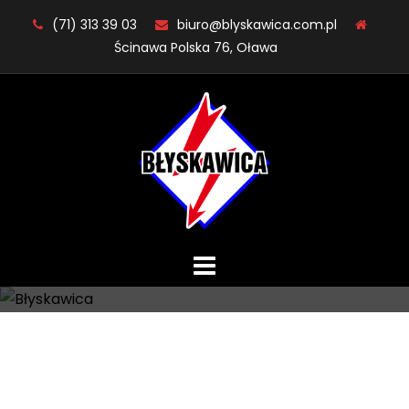
Skip
(71) 313 39 03
biuro@blyskawica.com.pl
to
Ścinawa Polska 76, Oława
content