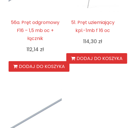
56a. Pręt odgromowy
51. Pręt uziemiający
F16 – 1,5 mb oc +
kpl.-1mb f 16 oc
łącznik
114,30
zł
112,14
zł
DODAJ DO KOSZYKA
DODAJ DO KOSZYKA