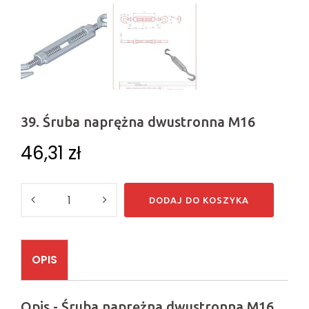
39. Śruba naprężna dwustronna M16
46,31
zł
Ilość
DODAJ DO KOSZYKA
OPIS
Opis - Śruba naprężna dwustronna M16