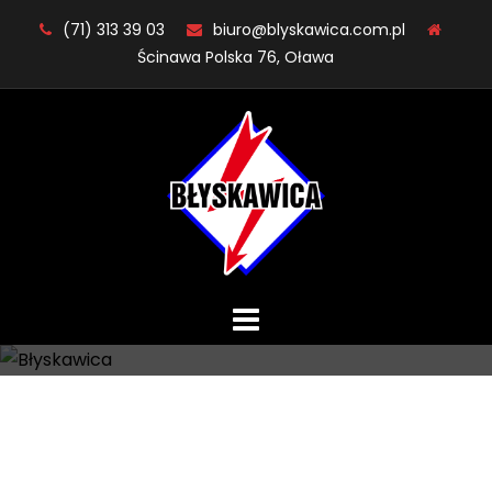
Skip
(71) 313 39 03
biuro@blyskawica.com.pl
to
Ścinawa Polska 76, Oława
content