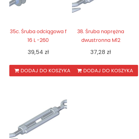
35c. Śruba odciągowa f
38. Śruba naprężna
16 L -260
dwustronna M12
39,54
zł
37,28
zł
DODAJ DO KOSZYKA
DODAJ DO KOSZYKA