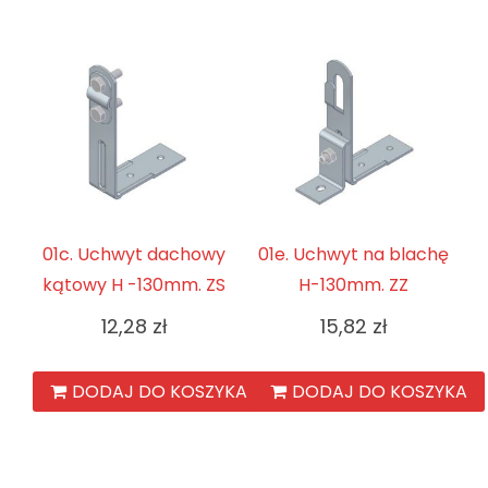
01c. Uchwyt dachowy
01e. Uchwyt na blachę
kątowy H -130mm. ZS
H-130mm. ZZ
12,28
zł
15,82
zł
DODAJ DO KOSZYKA
DODAJ DO KOSZYKA