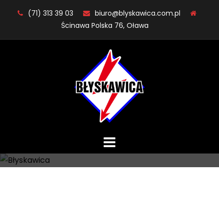
Skip
(71) 313 39 03
biuro@blyskawica.com.pl
to
Ścinawa Polska 76, Oława
content