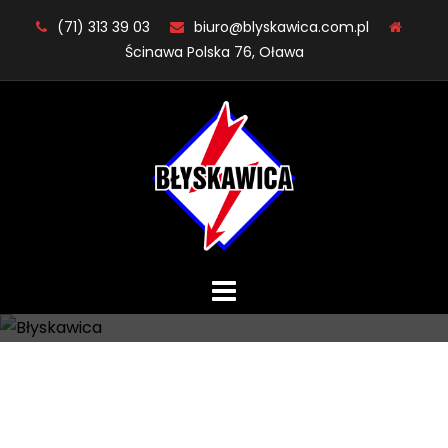
Skip
(71) 313 39 03
biuro@blyskawica.com.pl
to
Ścinawa Polska 76, Oława
content