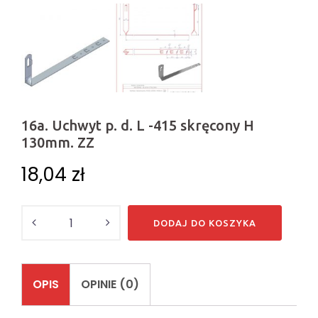
16a. Uchwyt p. d. L -415 skręcony H
130mm. ZZ
18,04
zł
Ilość
DODAJ DO KOSZYKA
OPIS
OPINIE (0)