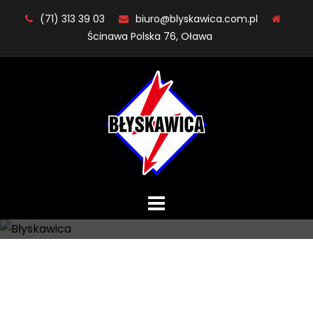
Skip
(71) 313 39 03
biuro@blyskawica.com.pl
to
Ścinawa Polska 76, Oława
content