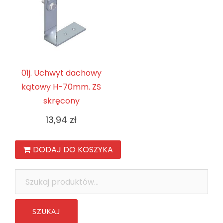
01j. Uchwyt dachowy
kątowy H-70mm. ZS
skręcony
13,94
zł
DODAJ DO KOSZYKA
Szukaj: