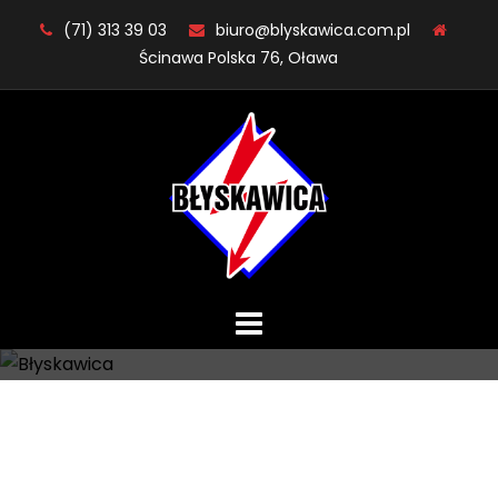
Skip
(71) 313 39 03
biuro@blyskawica.com.pl
to
Ścinawa Polska 76, Oława
content