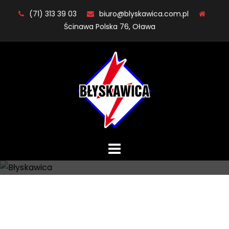
Skip
(71) 313 39 03
biuro@blyskawica.com.pl
to
Ścinawa Polska 76, Oława
content