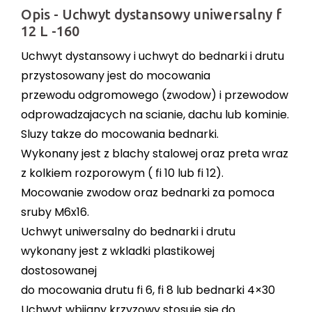
Opis - Uchwyt dystansowy uniwersalny f
12 L -160
Uchwyt dystansowy i uchwyt do bednarki i drutu
przystosowany jest do mocowania
przewodu odgromowego (zwodow) i przewodow
odprowadzajacych na scianie, dachu lub kominie.
Sluzy takze do mocowania bednarki.
Wykonany jest z blachy stalowej oraz preta wraz
z kolkiem rozporowym ( fi 10 lub fi 12).
Mocowanie zwodow oraz bednarki za pomoca
sruby M6x16.
Uchwyt uniwersalny do bednarki i drutu
wykonany jest z wkladki plastikowej
dostosowanej
do mocowania drutu fi 6, fi 8 lub bednarki 4×30
Uchwyt wbijany krzyzowy stosuje sie do