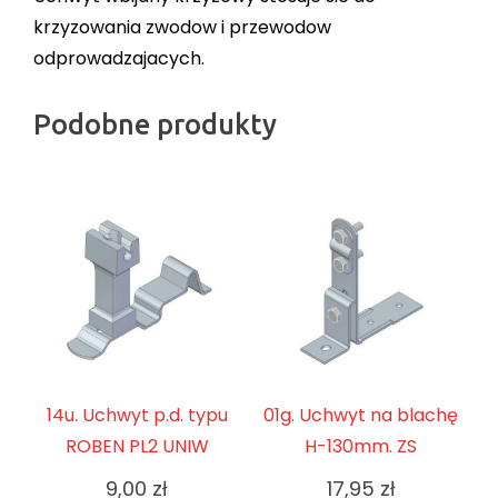
krzyzowania zwodow i przewodow
odprowadzajacych.
Podobne produkty
14u. Uchwyt p.d. typu
01g. Uchwyt na blachę
ROBEN PL2 UNIW
H-130mm. ZS
9,00
zł
17,95
zł