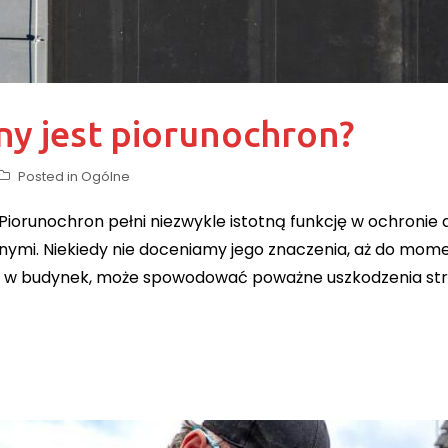
y jest piorunochron?
Posted in
Ogólne
iorunochron pełni niezwykle istotną funkcję w ochronie
ymi. Niekiedy nie doceniamy jego znaczenia, aż do momen
io w budynek, może spowodować poważne uszkodzenia str