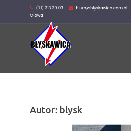
Skip
(71) 313 39 03
biuro@blyskawica.com.pl
to
Oława
content
Autor:
blysk