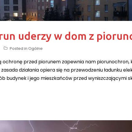
iorun uderzy w dom z pioru
Posted in
Ogólne
 ochronę przed piorunem zapewnia nam piorunochron, 
zasada działania opiera się na przewodzeniu ładunku e
sób budynek i jego mieszkańców przed wyniszczającymi s