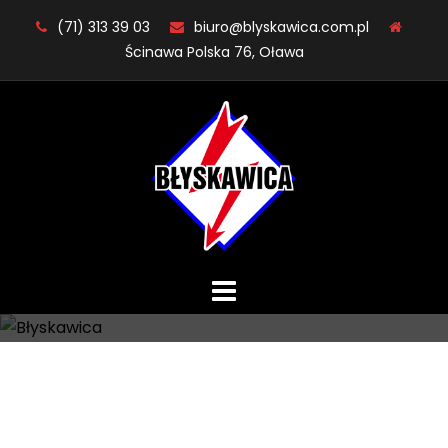
Skip
(71) 313 39 03
biuro@blyskawica.com.pl
to
Ścinawa Polska 76, Oława
content