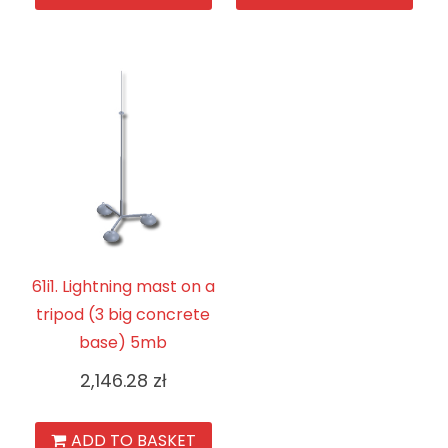
61i1. Lightning mast on a
tripod (3 big concrete
base) 5mb
2,146.28
zł
ADD TO BASKET