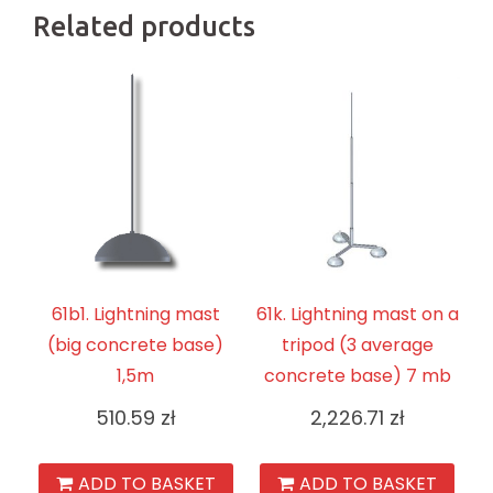
Related products
61b1. Lightning mast
61k. Lightning mast on a
(big concrete base)
tripod (3 average
1,5m
concrete base) 7 mb
510.59
zł
2,226.71
zł
ADD TO BASKET
ADD TO BASKET