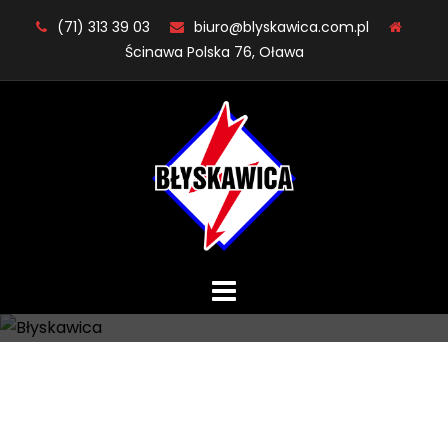
Skip
(71) 313 39 03
biuro@blyskawica.com.pl
to
Ścinawa Polska 76, Oława
content