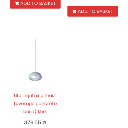
ADD TO BASKET
ADD TO BASKET
61b. Lightning mast
(average concrete
base) 1,5m
379.55
zł