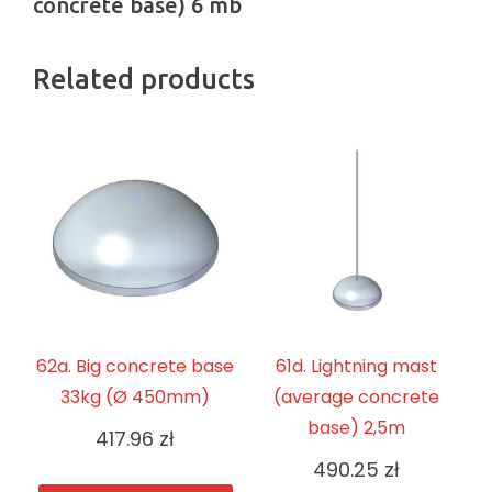
concrete base) 6 mb
Related products
62a. Big concrete base
61d. Lightning mast
33kg (Ø 450mm)
(average concrete
base) 2,5m
417.96
zł
490.25
zł