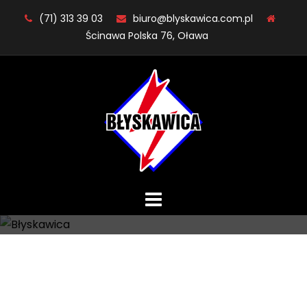
Skip
(71) 313 39 03
biuro@blyskawica.com.pl
to
Ścinawa Polska 76, Oława
content