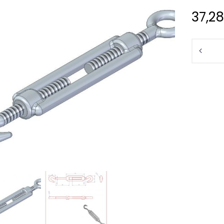
37,2
Ilość