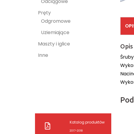
Odciągowe
Pręty
Odgromowe
OPI
Uziemiające
Maszty i iglice
Opis
Inne
Śruby
Wykon
Nacin
Wykon
Pod
Katalog produktów
2017-2018