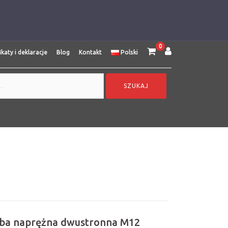
0
ikaty i deklaracje
Blog
Kontakt
Polski
uba naprężna dwustronna M12