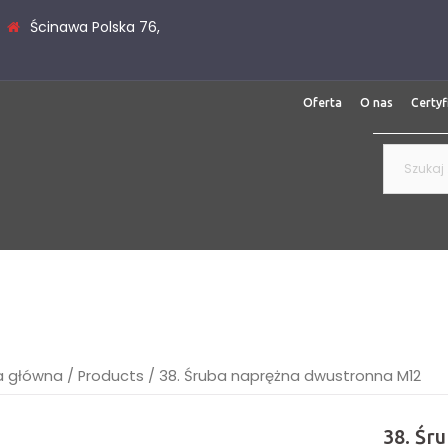
Ścinawa Polska 76,
Oferta
O nas
Certyf
Szukaj:
a główna
/
Products
/
38. Śruba naprężna dwustronna M12
38. Śr