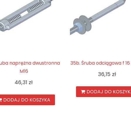
ruba naprężna dwustronna
35b. Śruba odciągowa f 16 
M16
36,15
zł
46,31
zł
DODAJ DO KOSZYK
DODAJ DO KOSZYKA