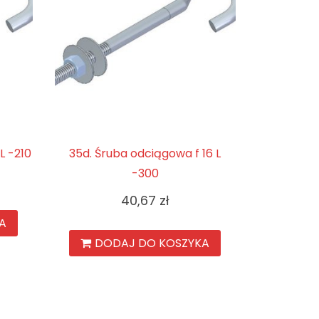
L -210
35d. Śruba odciągowa f 16 L
-300
40,67
zł
A
DODAJ DO KOSZYKA