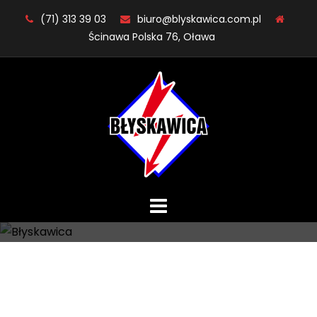
Skip
(71) 313 39 03
biuro@blyskawica.com.pl
to
Ścinawa Polska 76, Oława
content